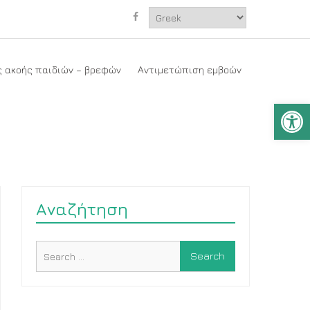
facebook
ς ακοής παιδιών – βρεφών
Αντιμετώπιση εμβοών
Open
Αναζήτηση
Search
for: