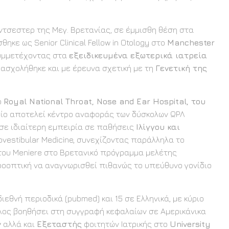
ντσεστερ της Μεγ. Βρετανίας, σε έμμισθη θέση στα
θηκε ως Senior Clinical Fellow in Otology στο
Manchester
συμμετέχοντας στα
εξειδικευμένα εξωτερικά ιατρεία
 ασχολήθηκε και με έρευνα σχετική με τη
Γενετική της
ο
Royal National Throat, Nose and Ear Hospital, του
ίο αποτελεί κέντρο αναφοράς των δύσκολων ΩΡΛ
ησε ιδιαίτερη εμπειρία σε παθήσεις
Ιλίγγου και
diovestibular Medicine, συνεχίζοντας παράλληλα το
 του Meniere στο Βρετανικό πρόγραμμα μελέτης
προοπτική να αναγνωρισθεί πιθανώς το υπεύθυνο γονίδιο
εθνή περιοδικά (pubmed) και 15 σε Ελληνικά, με κύριο
έλος βοηθήσει στη συγγραφή κεφαλαίων σε Αμερικάνικα
ν
αλλά και
Εξεταστής
φοιτητών Ιατρικής στο
University