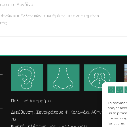
του στο Λονδίνο.
εθνών και Ελληνικών συνεδρίων, με αναρτημένες
τής.
Πολιτική Απορρήτου
To provide 
and/or acce
Διεύθυνση :
Ξενοκράτους 41, Κολωνάκι, Αθήνα 106
us to proce
consenting 
76
functions.
Κινητό Τηλέφωνο :
+30 694 599 7916