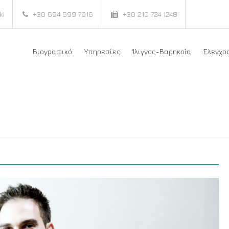
ki
+30 694 599 7916
+30 210 724 1248
Βιογραφικό
Υπηρεσίες
Ίλιγγος-Βαρηκοΐα
Έλεγχο