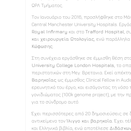
ΩΡΛ Τμήματος.
Τον Ιανουάριο του 2016, προσλήφθηκε στο Μά
Central Manchester University Hospitals. Εργάσ
Royal Infirmary
και στο
Trafford Hospital
, 
και χειρουργεία Ωτολογίας
, ενώ παράλληλα
Κώφωσης
.
Στη συνέχεια εργάσθηκε σε έμμισθη θέση στ
University College London Hospitals,
το οπο
περιστατικών στη Μεγ. Βρετανια. Εκεί απέκτ
Βαρηκοΐας
ως έμμισθος Clinical Fellow in Au
ερευνητικό του έργο, και εισάγοντας τη νόσο
γονιδιώματος (100k genome project), με την 
για το σύνδρομο αυτό.
Έχει περισσότερες από 20 δημοσιεύσεις σε δι
αντικείμενο τον
Ίλιγγο και βαρηκοΐα
. Έχει τ
και Ελληνικά βιβλία, ενώ αποτέλεσε
Διδάσκω