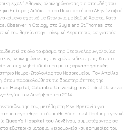
τρική Σχολή Αθηνών, ολοκληρώνοντας τις σπουδές του
χθηκε Επίτιμος Διδάκτωρ του Πανεπιστήμιου Αθηνών αφού
ντικείμενο σχετικό με Ωτολογία με βαθμό Άριστα. Κατά
cal Observer in Otology στο Guy’s and St.Thomas’ στο
τική του θητεία στην Πολεμική Αεροπορία, ως γιατρός
κπαιδευτεί σε όλο το φάσμα της Ωτορινολαρυγγολογίας
τικόν, ολοκληρώνοντας τον χρόνο ειδικότητας. Κατά τη
ρία να ασχοληθεί ιδιαίτερα με τις
εργαστηριακές
αστήριο Νευρο-Ωτολογίας του Νοσοκομείου. Τον Απρίλιο
ρκη, όπου παρακολούθησε τις δραστηριότητες της
ian Hospital, Columbia University
σαν Clinical Observer.
γγολογίας τον Δεκέμβριο του 2014.
ετεκπαίδευσης του, μετέβη στη Μεγ. Βρετανία για
άστημα εργάσθηκε σε έμμισθη θέση Trust Doctor με γενικά
είο
Queen’s Hospital του Λονδίνου,
συμμετέχοντας σε
 στα εξωτερικά ιατρεία, χειρουργεία και εφημερίες του