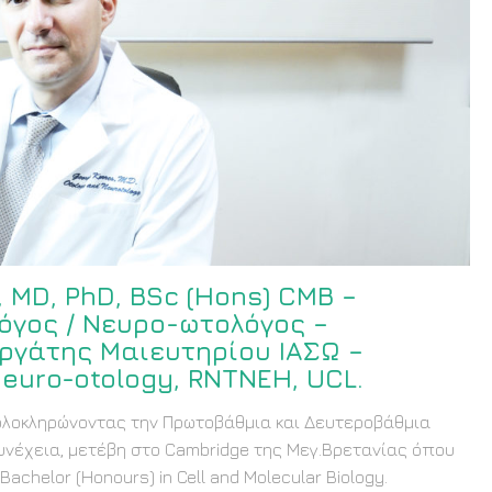
, MD, PhD, BSc (Hons) CMB –
όγος / Νευρο-ωτολόγος –
ργάτης Μαιευτηρίου ΙΑΣΩ –
Neuro-otology, RNTNEH, UCL.
ολοκληρώνοντας την Πρωτοβάθμια και Δευτεροβάθμια
υνέχεια, μετέβη στο Cambridge της Μεγ.Βρετανίας όπου
chelor (Honours) in Cell and Molecular Biology.