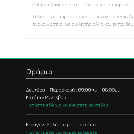
College London
κατά τη διάρκεια παραμονής 
Τέλος, έχει συμμετάσχει σε μεγάλο αριθμό Δι
ανακοινώσεις, ως ομιλητής αλλά και εκπαιδευ
Ωράριο
Δευτέρα - Παρασκευή : 09:00πμ - 08:00μμ
Κατόπιν Ραντεβού
Πατήστε εδώ για να κλείσετε ραντεβού
Επείγον :
Καλέστε μας επιτόπου
Πατήστε εδώ για να μας καλέσετε