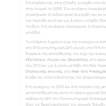
Επιστρέφοντας στην Ελλάδα, εισήχθη στην Ια
στην Ιατρική το 2006. Στη συνέχεια ανακηρύ
ολοκλήρωσε τη Διδακτορική Διατριβή του σε α
την περίοδο αυτή και για 3 μήνες υπήρξε Clini
Λονδίνο. Στη συνέχεια ολοκλήρωσε τη Στρατιω
μονάδος.
Τα επόμενα 4 χρόνια είχε την ευκαιρία να ε
στη Β’Πανεπιστημιακή ΩΡΛ κλινική, στο ΠΓΝ Ατ
διάρκεια της εκπαίδευσης του είχε την ευκαι
εξετάσεις ιλίγγου και βαρηκοΐας
, στο εργ
του 2013 και για 3 μήνες μετέβη στη Νέα Υό
Ωτολογικής κλινικής
, στο
New York Presbyter
Έλαβε τον τίτλο ειδικότητας της Ωτορινολαρυ
Στη συνέχεια, το 2015 και στα πλαίσια της μ
μετεκπαίδευση και κατά το πρώτο χρονικό δι
καθήκοντα ΩΡΛ στο Πανεπιστημιακό Νοσοκομ
όλες τις δραστηριότητες της κλινικής δηλαδή