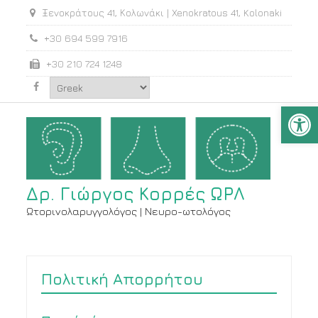
Ξενοκράτους 41, Κολωνάκι | Xenokratous 41, Kolonaki
+30 694 599 7916
+30 210 724 1248
facebook
Open
Δρ. Γιώργος Κορρές ΩΡΛ
Ωτορινολαρυγγολόγος | Νευρο-ωτολόγος
Πολιτική Απορρήτου