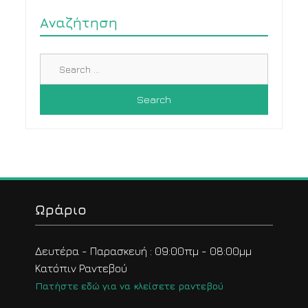
Αναζήτηση
Search
for:
Ωράριο
Δευτέρα - Παρασκευή : 09:00πμ - 08:00μμ
Κατόπιν Ραντεβού
Πατήστε εδώ για να κλείσετε ραντεβού